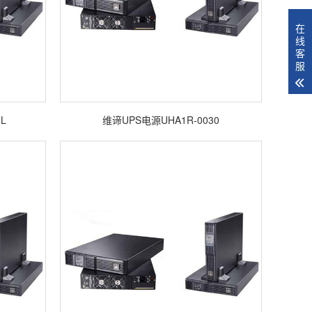
在
线
客
服
L
维谛UPS电源UHA1R-0030